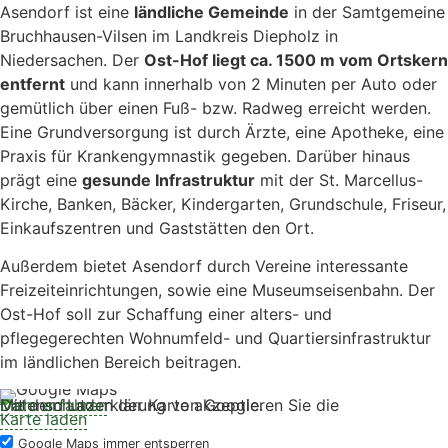
Asendorf ist eine
ländliche Gemeinde
in der Samtgemeine
Bruchhausen-Vilsen im Landkreis Diepholz in
Niedersachen. Der
Ost-Hof liegt ca. 1500 m vom Ortskern
entfernt
und kann innerhalb von 2 Minuten per Auto oder
gemütlich über einen Fuß- bzw. Radweg erreicht werden.
Eine Grundversorgung ist durch Ärzte, eine Apotheke, eine
Praxis für Krankengymnastik gegeben. Darüber hinaus
prägt eine
gesunde Infrastruktur
mit der St. Marcellus-
Kirche, Banken, Bäcker, Kindergarten, Grundschule, Friseur,
Einkaufszentren und Gaststätten den Ort.
Außerdem bietet Asendorf durch Vereine interessante
Freizeiteinrichtungen, sowie eine Museumseisenbahn. Der
Ost-Hof soll zur Schaffung einer alters- und
pflegegerechten Wohnumfeld- und Quartiersinfrastruktur
im ländlichen Bereich beitragen.
Mit dem Laden der Karte akzeptieren Sie die Datenschutzerklärung von Google.
Mehr erfahren
Karte laden
Google Maps immer entsperren